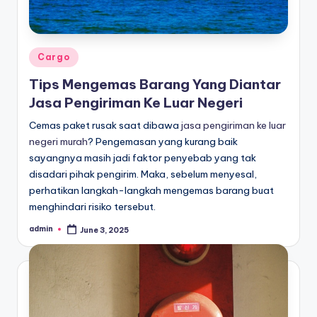
c
a
r
Posted
Cargo
a
in
Tips Mengemas Barang Yang Diantar
F
Jasa Pengiriman Ke Luar Negeri
a
Cemas paket rusak saat dibawa
jasa pengiriman ke luar
n
negeri murah
? Pengemasan yang kurang baik
sayangnya masih jadi faktor penyebab yang tak
z
disadari pihak pengirim. Maka, sebelum menyesal,
i
perhatikan langkah-langkah mengemas barang buat
menghindari risiko tersebut.
s
admin
June 3, 2025
Posted
by