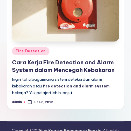
Posted
Fire Detection
in
Cara Kerja Fire Detection and Alarm
System dalam Mencegah Kebakaran
Ingin tahu bagaimana sistem deteksi dan alarm
kebakaran atau
fire detection and alarm system
bekerja? Yuk pelajari lebih lanjut.
admin
June 3, 2025
Posted
by
Copyright 2026 —
Kantor Pengacara Fanzis
. All rights