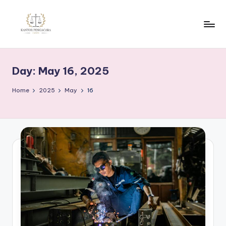
Skip
to
K
content
a
Day:
May 16, 2025
n
t
Home
2025
May
16
o
r
P
e
n
g
a