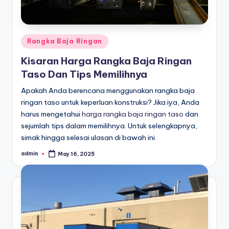
c
a
r
Posted
Rangka Baja Ringan
a
in
Kisaran Harga Rangka Baja Ringan
F
Taso Dan Tips Memilihnya
a
Apakah Anda berencana menggunakan rangka baja
n
ringan taso untuk keperluan konstruksi? Jika iya, Anda
harus mengetahui
harga rangka baja ringan taso
dan
z
sejumlah tips dalam memilihnya. Untuk selengkapnya,
i
simak hingga selesai ulasan di bawah ini.
s
admin
May 16, 2025
Posted
by