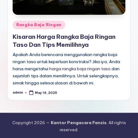
c
a
r
Posted
Rangka Baja Ringan
a
in
Kisaran Harga Rangka Baja Ringan
F
Taso Dan Tips Memilihnya
a
Apakah Anda berencana menggunakan rangka baja
n
ringan taso untuk keperluan konstruksi? Jika iya, Anda
harus mengetahui
harga rangka baja ringan taso
dan
z
sejumlah tips dalam memilihnya. Untuk selengkapnya,
i
simak hingga selesai ulasan di bawah ini.
s
admin
May 16, 2025
Posted
by
Copyright 2026 —
Kantor Pengacara Fanzis
. All rights
reserved.