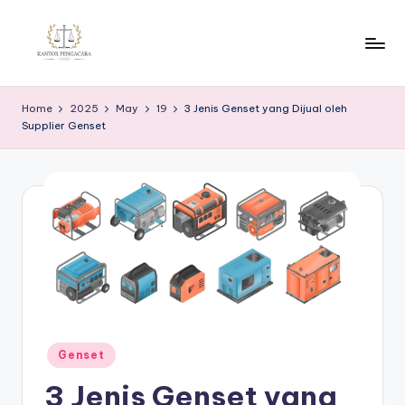
Skip
to
K
content
a
Home
2025
May
19
3 Jenis Genset yang Dijual oleh
Supplier Genset
n
t
o
r
P
e
n
g
Posted
Genset
in
a
3 Jenis Genset yang