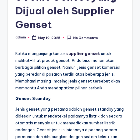
c
Dijual oleh Supplier
a
r
Genset
a
admin
May 19, 2025
No Comments
F
Posted
by
a
Ketika mengunjungi kantor
supplier genset
untuk
n
melihat-lihat produk genset, Anda bisa menemukan
berbagai pilihan genset. Namun, jenis genset komersial
z
yang beredar di pasaran terdiri atas beberapa jenis.
i
Memahami masing-masing jenis genset tersebut akan
membantu Anda mendapatkan pilihan terbaik.
s
Genset Standby
Jenis genset yang pertama adalah genset standby yang
didesain untuk mendeteksi padamnya listrik dan secara
otomatis menyala untuk menyediakan sumber listrik
cadangan. Genset jenis ini biasanya dipasang secara
permanen dan dihubungkan dengan sistem kelistrikan