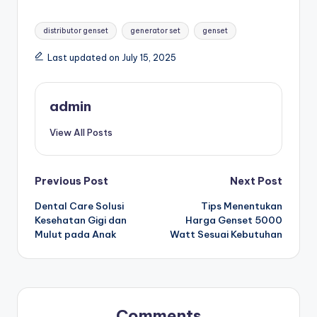
Tags:
distributor genset
generator set
genset
Last updated on July 15, 2025
admin
View All Posts
Post
Previous Post
Next Post
Dental Care Solusi
Tips Menentukan
navigation
Kesehatan Gigi dan
Harga Genset 5000
Mulut pada Anak
Watt Sesuai Kebutuhan
Comments