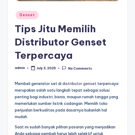
c
a
Posted
Genset
r
in
Tips Jitu Memilih
a
F
Distributor Genset
a
Terpercaya
n
z
admin
July 3, 2025
No Comments
Posted
by
i
Membeli generator set di
distributor genset
terpercaya
s
merupakan salah satu langkah tepat sebagai solusi
penting bagi industri, bisnis, maupun rumah tangga yang
memerlukan sumber listrik cadangan. Memilih toko
penjualan berkualitas pada dasarnya bukanlah hal
mudah.
Saat ini sudah banyak pilihan pasaran yang menjadikan
Anda sebagai pembeli harus lebih selektif untuk