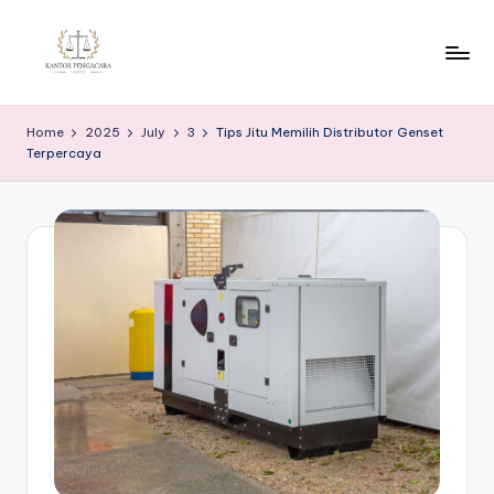
Skip
to
K
content
a
Home
2025
July
3
Tips Jitu Memilih Distributor Genset
Terpercaya
n
t
o
r
P
e
n
g
a