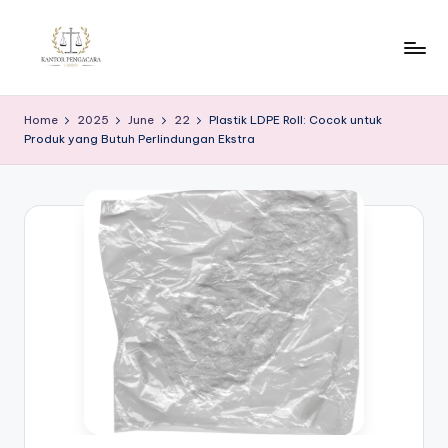
Skip
to
K
content
a
Home
2025
June
22
Plastik LDPE Roll: Cocok untuk
Produk yang Butuh Perlindungan Ekstra
n
t
o
r
P
e
n
g
a