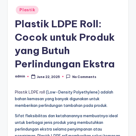
c
a
Posted
Plastik
in
r
Plastik LDPE Roll:
a
Cocok untuk Produk
F
yang Butuh
a
n
Perlindungan Ekstra
z
admin
June 22, 2025
No Comments
i
Posted
by
s
Plastik LDPE roll
(Low-Density Polyethylene) adalah
bahan kemasan yang banyak digunakan untuk
memberikan perlindungan tambahan pada produk.
Sifat fleksibilitas dan ketahanannya membuatnya ideal
untuk berbagai jenis produk yang membutuhkan
perlindungan ekstra selama penyimpanan atau
pengiriman. Plastik LDPE roll memberikan solusi kemasan