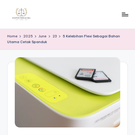
Skip
to
K
content
a
Home
2025
June
23
5 Kelebihan Flexi Sebagai Bahan
Utama Cetak Spanduk
n
t
o
r
P
e
n
g
a