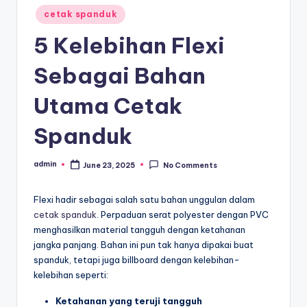
c
Posted
cetak spanduk
a
in
5 Kelebihan Flexi
r
a
Sebagai Bahan
F
Utama Cetak
a
Spanduk
n
z
admin
June 23, 2025
No Comments
Posted
i
by
s
Flexi hadir sebagai salah satu bahan unggulan dalam
cetak spanduk
. Perpaduan serat polyester dengan PVC
menghasilkan material tangguh dengan ketahanan
jangka panjang. Bahan ini pun tak hanya dipakai buat
spanduk, tetapi juga billboard dengan kelebihan-
kelebihan seperti:
Ketahanan yang teruji tangguh