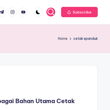
com
r.com
.me
instagram.com
youtube.com
Subscribe
Home
cetak spanduk
ebagai Bahan Utama Cetak