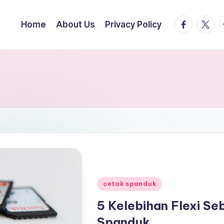
facebook.
twitte
t
Home
About Us
Privacy Policy
Posted
cetak spanduk
in
5 Kelebihan Flexi S
Spanduk